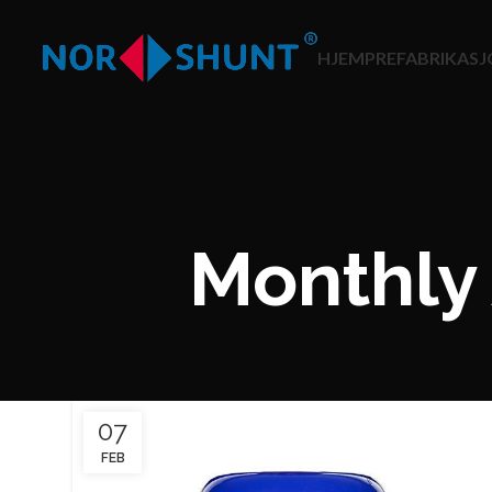
HJEM
PREFABRIKAS
Monthly 
07
FEB