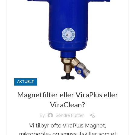
AKTUELT
Magnetfilter eller ViraPlus eller
ViraClean?
By
Sondre Fløtten
Vi tilbyr ofte ViraPlus Magnet,
mikroboble- og smussutskiller som et