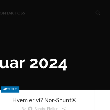
ONTAKT OSS
ruar 2024
AKTUELT
Hvem er vi? Nor-Shunt®
By
Sondre Fløtten