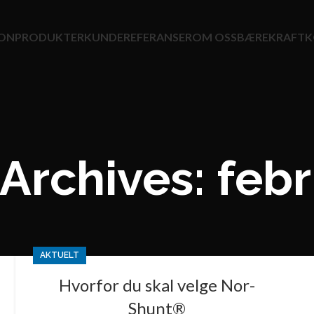
JON
PRODUKTER
KUNDEREFERANSER
OM OSS
BÆREKRAFT
K
Archives: feb
AKTUELT
Hvorfor du skal velge Nor-
Shunt®