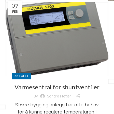
07
FEB
AKTUELT
Varmesentral for shuntventiler
By
Sondre Fløtten
Større bygg og anlegg har ofte behov
for å kunne regulere temperaturen i