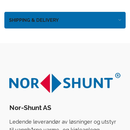
SHIPPING & DELIVERY
Nor-Shunt AS
Ledende leverandør av løsninger og utstyr
til vannbårne varme- og kjøleanlegg.