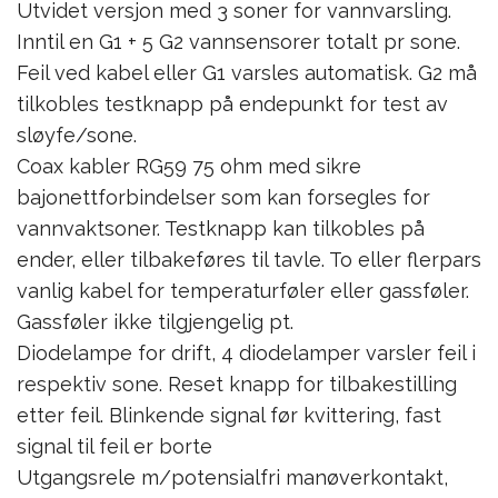
Utvidet versjon med 3 soner for vannvarsling.
Inntil en G1 + 5 G2 vannsensorer totalt pr sone.
Feil ved kabel eller G1 varsles automatisk. G2 må
tilkobles testknapp på endepunkt for test av
sløyfe/sone.
Coax kabler RG59 75 ohm med sikre
bajonettforbindelser som kan forsegles for
vannvaktsoner. Testknapp kan tilkobles på
ender, eller tilbakeføres til tavle. To eller flerpars
vanlig kabel for temperaturføler eller gassføler.
Gassføler ikke tilgjengelig pt.
Diodelampe for drift, 4 diodelamper varsler feil i
respektiv sone. Reset knapp for tilbakestilling
etter feil. Blinkende signal før kvittering, fast
signal til feil er borte
Utgangsrele m/potensialfri manøverkontakt,